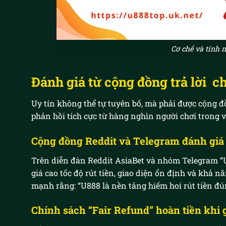
Cơ chế và tính 
Đánh giá từ cộng đồng trả lời c
Uy tín không thể tự tuyên bố, mà phải được cộng đ
phản hồi tích cực từ hàng nghìn người chơi trong 
Cộng đồng Reddit và Telegram đánh giá 4
Trên diễn đàn Reddit AsiaBet và nhóm Telegram “U
giá cao tốc độ rút tiền, giao diện ổn định và khả
mạnh rằng: “U888 là nền tảng hiếm hoi rút tiền đú
Chính sách “Fair Refund” hoàn tiền khi 