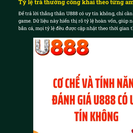
Tỷ lệ trả thưởng công khai theo từng a
Để trả lời thẳng thắn U888 có uy tín không, chỉ c
game. Dữ liệu này hiển thị rõ tỷ lệ hoàn vốn, giúp n
bắn cá, mọi tỷ lệ đều được cập nhật theo thời gian 