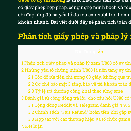
có giấy phép hợp pháp, công nghệ minh bạch và tốc
chỉ đáp ứng đủ ba yếu tố đó mà còn vượt trội hơn 
khoản nhanh. Bài viết dưới đây sẽ phân tích toàn d
Phân tích giấy phép và pháp lý
Nội Dung
[
Ẩn
]
1
Phân tích giấy phép và pháp lý xem U888 có uy t
2
Những yếu tố chứng minh U888 là nền tảng uy tín
2.1
Tốc độ rút tiền chỉ trong 60 giây, không qua t
2.2
Cơ chế bảo mật 3 tầng, bảo vệ tài khoản toàn 
2.3
Tỷ lệ trả thưởng công khai theo từng ame
3
Đánh giá từ cộng đồng trả lời cho câu hỏi U888 có
3.1
Cộng đồng Reddit và Telegram đánh giá 4.9/5 
3.2
Chính sách “Fair Refund” hoàn tiền khi gặp s
3.3
Hợp tác với các thương hiệu và tổ chức game
4
Kết luận