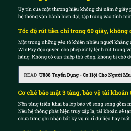
Uy tín của một thương hiệu không chỉ nằm ở giấy p
hệ thống vận hành hiện đại, tập trung vào tính min
Tốc độ rút tiền chỉ trong 60 giây, không
Một trong những yếu tố khiến nhiều người khẳng đị
WinPay độc quyền cho phép xử lý lệnh rút trong v
hàng. Không có can thiệp thủ công, không bị chờ 
READ
U888 Tuyển Dụng - Cơ Hội Cho Người Mu
Cơ chế bảo mật 3 tầng, bảo vệ tài khoản 
Nền tảng triển khai ba lớp bảo vệ song song gồm m
Nếu hệ thống phát hiện truy cập lạ, tài khoản sẽ t
chưa từng ghi nhận bất kỳ vụ rò rỉ dữ liệu hay mất 