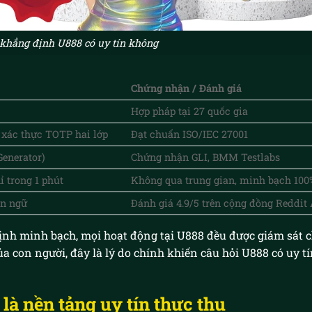
 khẳng định U888 có uy tín không
Chứng nhận / Đánh giá
Hợp pháp tại 27 quốc gia
 xác thực TOTP hai lớp
Đạt chuẩn ISO/IEC 27001
enerator)
Chứng nhận GLI, BMM Testlabs
ỉ trong 1 phút
Không qua trung gian, minh bạch 100
ôn ngữ
Đánh giá 4.9/5 trên cộng đồng Reddit
ịnh minh bạch, mọi hoạt động tại U888 đều được giám sát c
a con người, đây là lý do chính khiến câu hỏi U888 có uy t
à nền tảng uy tín thực thụ