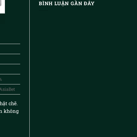
BÌNH LUẬN GẦN ĐÂY
%
 AsiaBet
hặt chẽ.
ín không