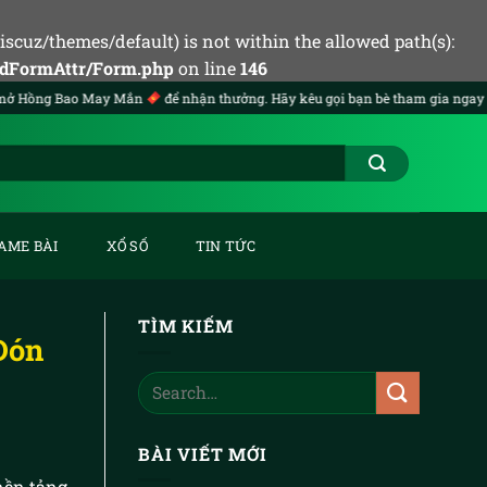
scuz/themes/default) is not within the allowed path(s):
pdFormAttr/Form.php
on line
146
Bao May Mắn
để nhận thưởng. Hãy kêu gọi bạn bè tham gia ngay để cùng nh
AME BÀI
XỔ SỐ
TIN TỨC
TÌM KIẾM
Đón
BÀI VIẾT MỚI
 nền tảng