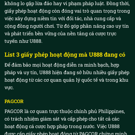
không lo gặp lừa đảo hay vi phạm pháp luật. Đồng thời,
giấy phép hoạt động còn đóng vai trò quan trọng trong
việc xây dựng niềm tin với đối tác, nhà cung cấp và
cộng đồng người chơi. Từ đó góp phần nâng cao uy tín
và phát triển bền vững của nền tảng cá cược trực
tuyến như U888.
List 3 giấy phép hoạt động mà U888 đang có
Để đảm bảo mọi hoạt động diễn ra minh bạch, hợp
pháp và uy tín, U888 hiện đang sở hữu nhiều giấy phép
hoạt động từ các cơ quan quản lý quốc tế và trong khu
vực.
PAGCOR
PAGCOR là cơ quan trực thuộc chính phủ Philippines,
có trách nhiệm giám sát và cấp phép cho tất cả các
hoạt động cá cược hợp pháp trong nước. Việc U888
được cấp giấy phép hoạt động từ PAGCOR chứng minh