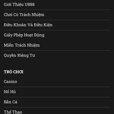
Giới Thiệu U888
Chơi Có Trách Nhiệm
Điều Khoản Và Điều Kiện
Giấy Phép Hoạt Động
Miễn Trách Nhiệm
Quyền Riêng Tư
TRÒ CHƠI
Casino
Nổ Hũ
Bắn Cá
Thể Thao